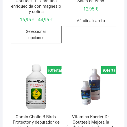
Coutteel . L- Carnitina
Sales de Baño
enriquecida con magnesio
12,95
€
y colina
Rango
16,95
€
44,95
€
-
Añadir al carrito
de
Este
precios:
Seleccionar
desde
producto
16,95 €
opciones
hasta
tiene
44,95 €
múltiples
variantes.
Las
opciones
¡Oferta!
¡Oferta!
se
pueden
elegir
en
la
página
de
Comin Cholin B Birds.
Vitamina Kadrie( Dr.
Protector y depurador de
Coutteel) Mejora la
producto