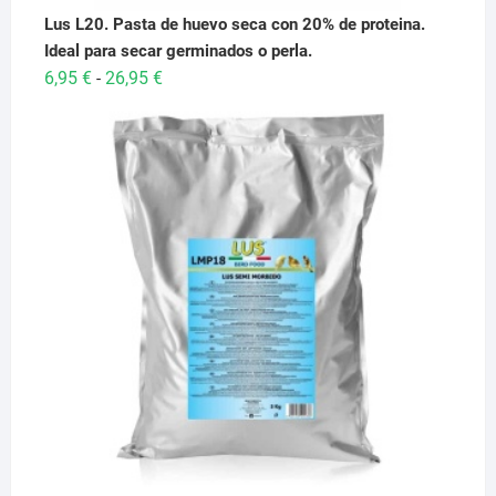
Lus L20. Pasta de huevo seca con 20% de proteina.
Ideal para secar germinados o perla.
Rango
6,95
€
26,95
€
-
de
precios:
desde
6,95 €
hasta
26,95 €