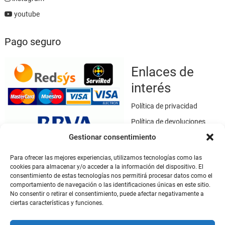
youtube
Pago seguro
Enlaces de
interés
Política de privacidad
Política de devoluciones
Gestionar consentimiento
Política de cookies
Términos y condiciones
Para ofrecer las mejores experiencias, utilizamos tecnologías como las
cookies para almacenar y/o acceder a la información del dispositivo. El
Aviso legal
consentimiento de estas tecnologías nos permitirá procesar datos como el
Este sitio web utiliza SSL / TLS como medio de seguridad para el
comportamiento de navegación o las identificaciones únicas en este sitio.
cifrado de datos.
No consentir o retirar el consentimiento, puede afectar negativamente a
ciertas características y funciones.
Mi cuenta