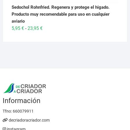
Sedochol Rohnfried. Regenera y protege el higado.
Producto muy recomendable para uso en cualquier
aviario
Rango
5,95
€
23,95
€
-
de
precios:
desde
5,95 €
hasta
23,95 €
Información
Tfno:
660079911
decriadoracriador.com
instagram