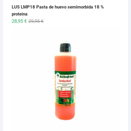
LUS LMP18 Pasta de huevo semimorbida 18 %
proteina
El
El
28,95
€
29,95
€
precio
precio
original
actual
era:
es:
29,95 €.
28,95 €.