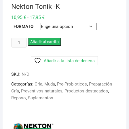
Nekton Tonik -K
Rango
10,95
€
17,95
€
-
de
precios:
FORMATO
desde
10,95 €
hasta
Nekton
Añadir al carrito
17,95 €
Tonik
-
Añadir a la lista de deseos
K
cantidad
SKU:
N/D
Categorías:
Cría
,
Muda
,
Pre-Probioticos
,
Preparación
Cría
,
Preventivos naturales
,
Productos destacados
,
Reposo
,
Suplementos