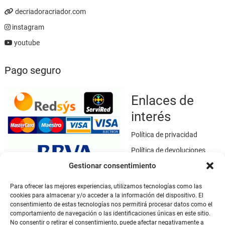
decriadoracriador.com
instagram
youtube
Pago seguro
Enlaces de
interés
Política de privacidad
Política de devoluciones
Gestionar consentimiento
Política de cookies
Términos y condiciones
Para ofrecer las mejores experiencias, utilizamos tecnologías como las
cookies para almacenar y/o acceder a la información del dispositivo. El
Aviso legal
consentimiento de estas tecnologías nos permitirá procesar datos como el
Este sitio web utiliza SSL / TLS como medio de seguridad para el
comportamiento de navegación o las identificaciones únicas en este sitio.
cifrado de datos.
No consentir o retirar el consentimiento, puede afectar negativamente a