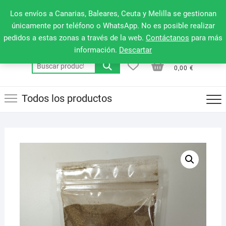
Saltar
660 079 911
Men
Los envíos a Canarias, Baleares, Ceuta y Melilla se gestionan
al
de
únicamente por teléfono o WhatsApp. No es posible realizar
contenido
pedidos a estas zonas a través de la web.
Contáctanos
para más
la
información.
Descartar
barr
0
0
Total
Buscar
supe
0,00 €
por:
Todos los productos