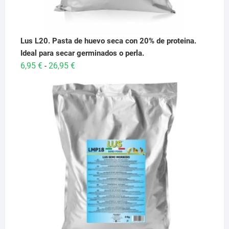
Lus L20. Pasta de huevo seca con 20% de proteina.
Ideal para secar germinados o perla.
Rango
6,95
€
26,95
€
-
de
precios:
desde
6,95 €
hasta
26,95 €