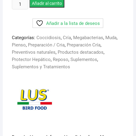
Oregano
Añadir al carrito
en
polvo.
Añadir a la lista de deseos
Lus.
200
Categorías:
Coccidiosis
,
Cría
,
Megabacterias
,
Muda
,
gr.
Pienso
,
Preparación / Cria
,
Preparación Cría
,
Antibiotico
Preventivos naturales
,
Productos destacados
,
Natural
Protector Hepático
,
Reposo
,
Suplementos
,
cantidad
Suplementos y Tratamientos