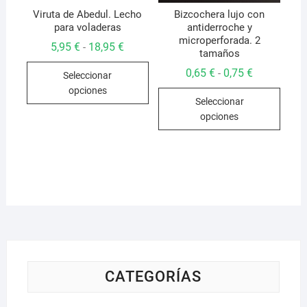
de
de
Viruta de Abedul. Lecho
Bizcochera lujo con
para voladeras
antiderroche y
producto
produ
microperforada. 2
Rango
5,95
€
18,95
€
-
tamaños
de
Este
precios:
Rango
0,65
€
0,75
€
-
Seleccionar
desde
producto
de
5,95 €
opciones
Este
precios:
hasta
tiene
Seleccionar
desde
18,95 €
produ
0,65 €
múltiples
opciones
hasta
tiene
variantes.
0,75 €
múlti
Las
varian
opciones
Las
se
opcio
pueden
se
elegir
pued
en
elegir
la
en
página
la
CATEGORÍAS
de
págin
producto
de