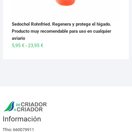
Sedochol Rohnfried. Regenera y protege el higado.
Producto muy recomendable para uso en cualquier
aviario
Rango
5,95
€
23,95
€
-
de
precios:
desde
5,95 €
hasta
23,95 €
Información
Tfno:
660079911