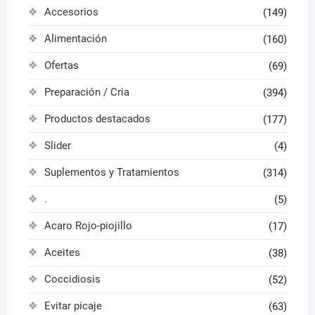
Accesorios
(149)
produ
Alimentación
(160)
Ofertas
(69)
Preparación / Cria
(394)
Productos destacados
(177)
Slider
(4)
Suplementos y Tratamientos
(314)
.
(5)
Acaro Rojo-piojillo
(17)
Aceites
(38)
Coccidiosis
(52)
Evitar picaje
(63)