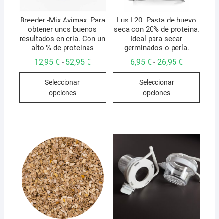
Breeder -Mix Avimax. Para
Lus L20. Pasta de huevo
obtener unos buenos
seca con 20% de proteina.
resultados en cria. Con un
Ideal para secar
alto % de proteinas
germinados o perla.
Rango
Rango
12,95
€
52,95
€
6,95
€
26,95
€
-
-
de
de
Este
Este
precios:
precios:
Seleccionar
Seleccionar
desde
desde
producto
produ
12,95 €
6,95 €
opciones
opciones
hasta
hasta
tiene
tiene
52,95 €
26,95 €
múltiples
múlti
variantes.
varian
Las
Las
opciones
opcio
se
se
pueden
pued
elegir
elegir
en
en
la
la
página
págin