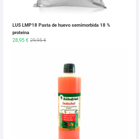
LUS LMP18 Pasta de huevo semimorbida 18 %
proteina
El
El
28,95
€
29,95
€
precio
precio
original
actual
era:
es:
29,95 €.
28,95 €.