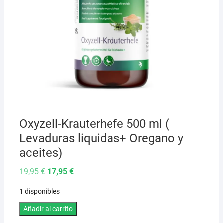
Oxyzell-Krauterhefe 500 ml (
Levaduras liquidas+ Oregano y
aceites)
El
El
19,95
€
17,95
€
precio
precio
original
actual
1 disponibles
era:
es:
19,95 €.
17,95 €.
Oxyzell-
Añadir al carrito
Krauterhefe