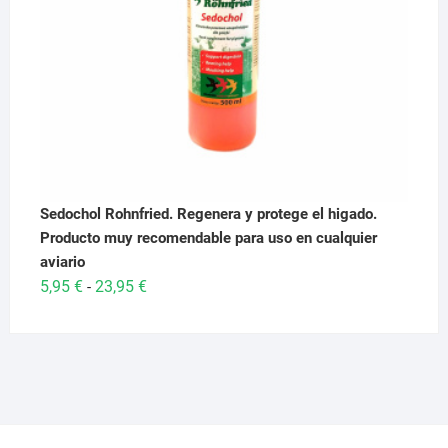
Sedochol Rohnfried. Regenera y protege el higado.
Producto muy recomendable para uso en cualquier
aviario
Rango
5,95
€
23,95
€
-
de
precios:
desde
5,95 €
hasta
23,95 €