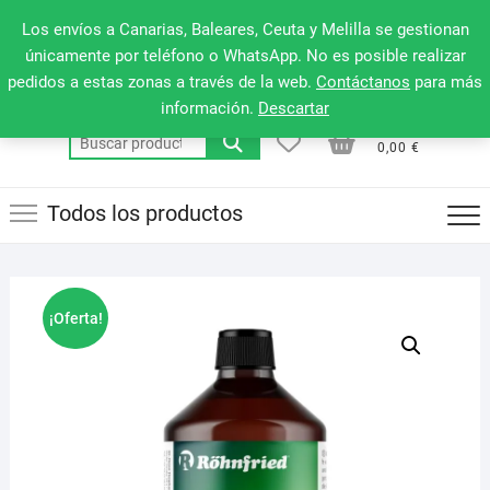
Saltar
660 079 911
Men
Los envíos a Canarias, Baleares, Ceuta y Melilla se gestionan
al
de
únicamente por teléfono o WhatsApp. No es posible realizar
contenido
pedidos a estas zonas a través de la web.
Contáctanos
para más
la
información.
Descartar
barr
0
0
Total
Buscar
supe
0,00 €
por:
Todos los productos
¡Oferta!