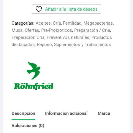
500
Añadir a la lista de deseos
ml
(
Categorías:
Aceites
,
Cría
,
Fertilidad
,
Megabacterias
,
Levaduras
Muda
,
Ofertas
,
Pre-Probioticos
,
Preparación / Cria
,
liquidas+
Preparación Cría
,
Preventivos naturales
,
Productos
Oregano
destacados
,
Reposo
,
Suplementos y Tratamientos
y
aceites)
cantidad
Descripción
Información adicional
Marca
Valoraciones (0)