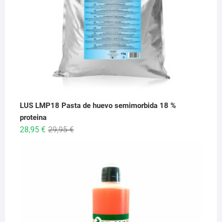
LUS LMP18 Pasta de huevo semimorbida 18 %
proteina
El
El
28,95
€
29,95
€
precio
precio
original
actual
era:
es:
29,95 €.
28,95 €.