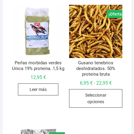
¡Oferta!
Perlas morbidas verdes
Gusano tenebrios
Unica 19% proteina. 1,5 kg
deshidratados. 50%
proteina bruta
12,95
€
Rango
6,95
€
22,95
€
-
de
Leer más
Este
precios:
Seleccionar
desde
produ
6,95 €
opciones
hasta
tiene
22,95 €
múlti
varian
Las