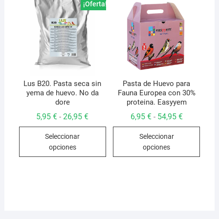
opcio
¡Oferta!
se
pued
elegir
en
la
págin
de
Lus B20. Pasta seca sin
Pasta de Huevo para
yema de huevo. No da
Fauna Europea con 30%
produ
dore
proteina. Easyyem
Rango
Rango
5,95
€
26,95
€
6,95
€
54,95
€
-
-
de
de
Este
Este
precios:
precios:
Seleccionar
Seleccionar
desde
desde
producto
produ
5,95 €
6,95 €
opciones
opciones
hasta
hasta
tiene
tiene
26,95 €
54,95 €
múltiples
múlti
variantes.
varian
Las
Las
opciones
opcio
se
se