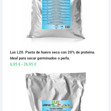
Lus L20. Pasta de huevo seca con 20% de proteina.
Ideal para secar germinados o perla.
Rango
6,95
€
26,95
€
-
de
precios:
desde
6,95 €
hasta
26,95 €