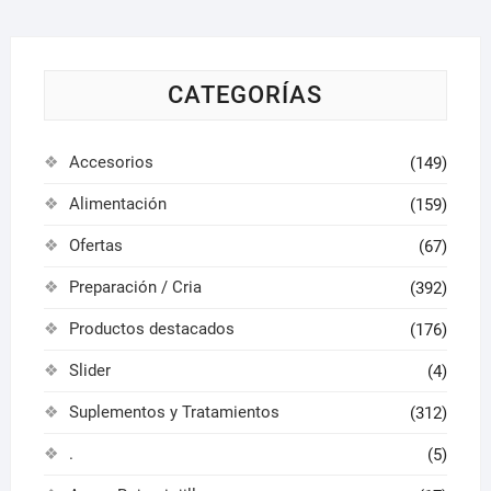
pueden
pued
elegir
elegir
en
en
la
la
CATEGORÍAS
página
págin
de
de
Accesorios
(149)
producto
produ
Alimentación
(159)
Ofertas
(67)
Preparación / Cria
(392)
Productos destacados
(176)
Slider
(4)
Suplementos y Tratamientos
(312)
.
(5)