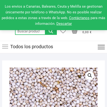
Saltar
660 079 911
Men
Los envíos a Canarias, Baleares, Ceuta y Melilla se gestionan
al
de
únicamente por teléfono o WhatsApp. No es posible realizar
contenido
pedidos a estas zonas a través de la web.
Contáctanos
para más
la
información.
Descartar
barr
0
0
Total
Buscar
supe
0,00 €
por:
Todos los productos