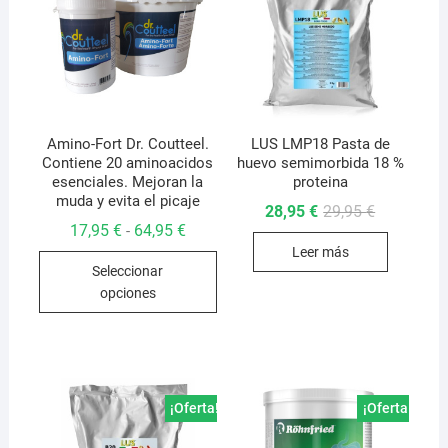
Amino-Fort Dr. Coutteel.
LUS LMP18 Pasta de
Contiene 20 aminoacidos
huevo semimorbida 18 %
esenciales. Mejoran la
proteina
muda y evita el picaje
El
El
28,95
€
29,95
€
precio
precio
Rango
17,95
€
64,95
€
-
original
actual
de
Leer más
era:
es:
Este
precios:
29,95 €.
28,95 €.
Seleccionar
desde
producto
17,95 €
opciones
hasta
tiene
64,95 €
múltiples
variantes.
Las
opciones
¡Oferta!
¡Oferta!
se