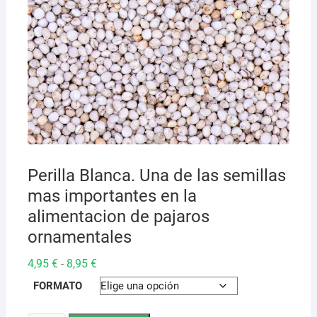
Perilla Blanca. Una de las semillas
mas importantes en la
alimentacion de pajaros
ornamentales
Rango
4,95
€
8,95
€
-
de
precios:
FORMATO
desde
4,95 €
hasta