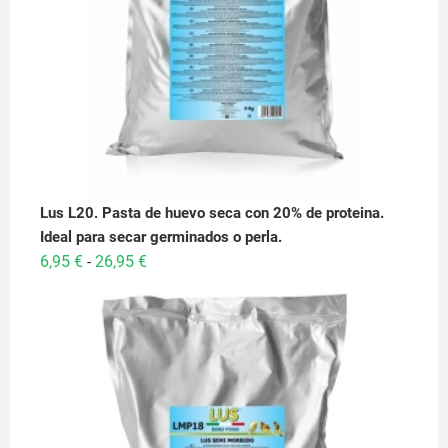
Lus L20. Pasta de huevo seca con 20% de proteina.
Ideal para secar germinados o perla.
Rango
6,95
€
26,95
€
-
de
precios:
desde
6,95 €
hasta
26,95 €