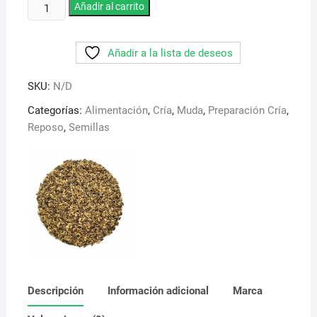
Perilla
Añadir al carrito
8,95 €
Blanca.
Una
Añadir a la lista de deseos
de
las
SKU:
N/D
semillas
mas
Categorías:
Alimentación
,
Cría
,
Muda
,
Preparación Cría
,
importantes
Reposo
,
Semillas
en
la
alimentacion
de
pajaros
ornamentales
cantidad
Descripción
Información adicional
Marca