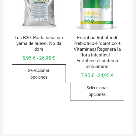
pueden
elegir
en
la
página
de
Lus B20. Pasta seca sin
Entrobac Rohnfried(
yema de huevo. No da
Prebiotico-Probiotico +
producto
dore
Vitaminas) Regenera la
flora intestinal –
Rango
5,95
€
26,95
€
-
Fortalece el sistema
de
Este
inmunitario
precios:
Seleccionar
desde
producto
Rango
7,95
€
24,95
€
-
5,95 €
opciones
de
hasta
tiene
Este
precios:
26,95 €
múltiples
Seleccionar
desde
produ
7,95 €
opciones
variantes.
hasta
tiene
24,95 €
Las
múlti
opciones
varian
se
Las
pueden
opcio
elegir
se