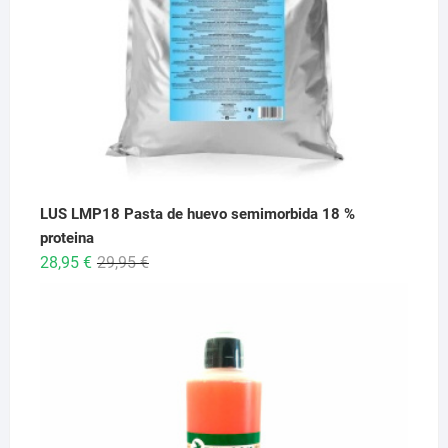
LUS LMP18 Pasta de huevo semimorbida 18 %
proteina
El
El
28,95
€
29,95
€
precio
precio
original
actual
era:
es:
29,95 €.
28,95 €.