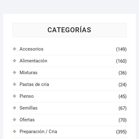
en
pued
la
elegir
página
en
de
la
CATEGORÍAS
producto
págin
de
Accesorios
(149)
produ
Alimentación
(160)
Mixturas
(36)
Pastas de cria
(24)
Pienso
(45)
Semillas
(67)
Ofertas
(70)
Preparación / Cria
(395)