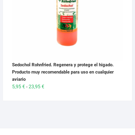
Sedochol Rohnfried. Regenera y protege el higado.
Producto muy recomendable para uso en cualquier
aviario
Rango
5,95
€
23,95
€
-
de
precios:
desde
5,95 €
hasta
23,95 €