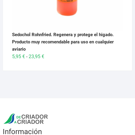
Sedochol Rohnfried. Regenera y protege el higado.
Producto muy recomendable para uso en cualquier
aviario
Rango
5,95
€
23,95
€
-
de
precios:
desde
5,95 €
hasta
23,95 €
Información