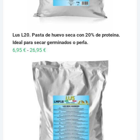
Lus L20. Pasta de huevo seca con 20% de proteina.
Ideal para secar germinados o perla.
Rango
6,95
€
26,95
€
-
de
precios:
desde
6,95 €
hasta
26,95 €