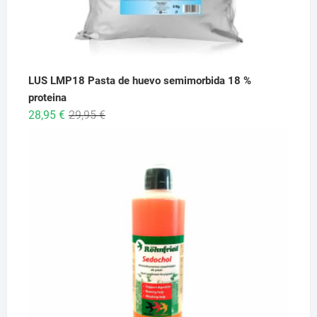
LUS LMP18 Pasta de huevo semimorbida 18 %
proteina
El
El
28,95
€
29,95
€
precio
precio
original
actual
era:
es:
29,95 €.
28,95 €.