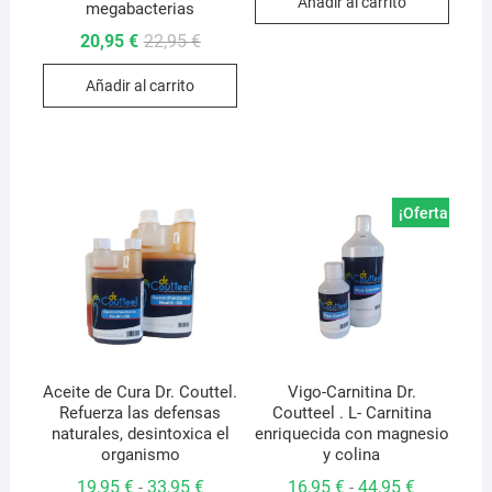
Añadir al carrito
megabacterias
El
El
20,95
€
22,95
€
precio
precio
original
actual
Añadir al carrito
era:
es:
22,95 €.
20,95 €.
¡Oferta!
Aceite de Cura Dr. Couttel.
Vigo-Carnitina Dr.
Refuerza las defensas
Coutteel . L- Carnitina
naturales, desintoxica el
enriquecida con magnesio
organismo
y colina
Rango
Rango
19,95
€
33,95
€
16,95
€
44,95
€
-
-