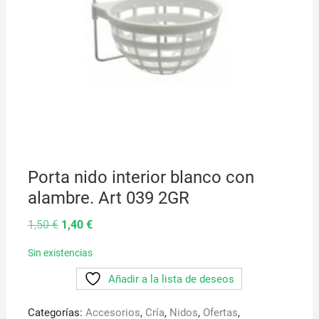
Porta nido interior blanco con
alambre. Art 039 2GR
El
El
1,50
€
1,40
€
precio
precio
original
actual
Sin existencias
era:
es:
1,50 €.
1,40 €.
Añadir a la lista de deseos
Categorías:
Accesorios
,
Cría
,
Nidos
,
Ofertas
,