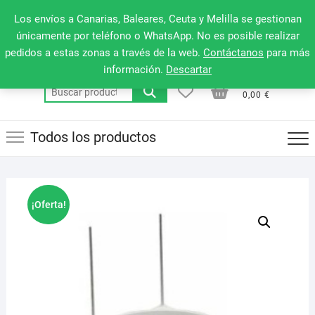
Saltar
660 079 911
Men
Los envíos a Canarias, Baleares, Ceuta y Melilla se gestionan
al
de
únicamente por teléfono o WhatsApp. No es posible realizar
contenido
pedidos a estas zonas a través de la web.
Contáctanos
para más
la
información.
Descartar
barr
0
0
Total
Buscar
supe
0,00 €
por:
Todos los productos
¡Oferta!