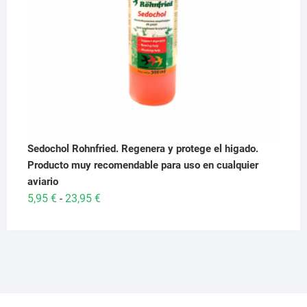
Sedochol Rohnfried. Regenera y protege el higado.
Producto muy recomendable para uso en cualquier
aviario
Rango
5,95
€
23,95
€
-
de
precios:
desde
5,95 €
hasta
23,95 €