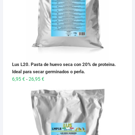
Lus L20. Pasta de huevo seca con 20% de proteina.
Ideal para secar germinados o perla.
Rango
6,95
€
26,95
€
-
de
precios:
desde
6,95 €
hasta
26,95 €