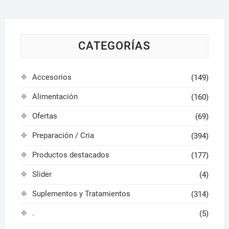
pueden
elegir
en
la
CATEGORÍAS
página
de
Accesorios
(149)
producto
Alimentación
(160)
Ofertas
(69)
Preparación / Cria
(394)
Productos destacados
(177)
Slider
(4)
Suplementos y Tratamientos
(314)
.
(5)