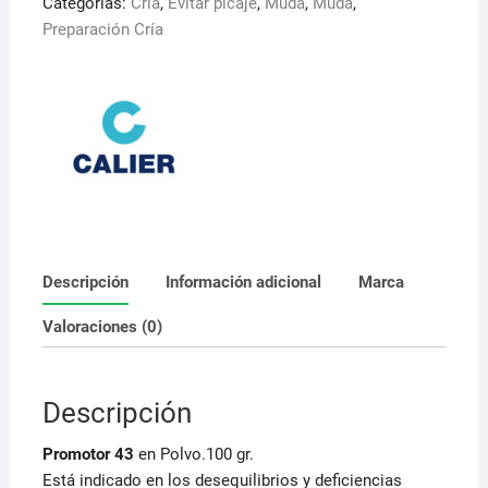
Categorías:
Cría
,
Evitar picaje
,
Muda
,
Muda
,
Calier
Preparación Cría
cantidad
Descripción
Información adicional
Marca
Valoraciones (0)
Descripción
Promotor 43
en Polvo.100 gr.
Está indicado en los desequilibrios y deficiencias