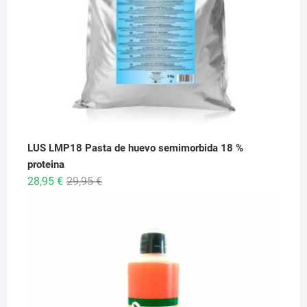
LUS LMP18 Pasta de huevo semimorbida 18 %
proteina
El
El
28,95
€
29,95
€
precio
precio
original
actual
era:
es:
29,95 €.
28,95 €.