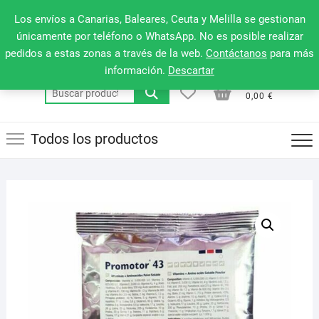
Saltar
660 079 911
Men
Los envíos a Canarias, Baleares, Ceuta y Melilla se gestionan
al
de
únicamente por teléfono o WhatsApp. No es posible realizar
contenido
pedidos a estas zonas a través de la web.
Contáctanos
para más
la
información.
Descartar
barr
0
0
Total
Buscar
supe
0,00 €
por:
Todos los productos