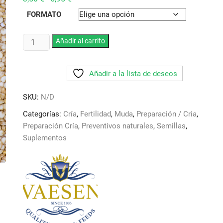
de
precios:
FORMATO
desde
3,50 €
hasta
Quinoa
Añadir al carrito
5,95 €
Blanca
.
Añadir a la lista de deseos
Semilla
rica
SKU:
N/D
en
aminoacidos
Categorías:
Cría
,
Fertilidad
,
Muda
,
Preparación / Cria
,
y
Preparación Cría
,
Preventivos naturales
,
Semillas
,
16
Suplementos
%
proteina
cantidad