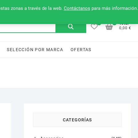
Mi cuenta
Contacto
Lista de deseos
estas zonas a través de la web.
Contáctanos
para más información.
0
0
Buscar
Total
0,00 €
por:
SELECCIÓN POR MARCA
OFERTAS
CATEGORÍAS