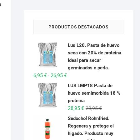
s
PRODUCTOS DESTACADOS
Lus L20. Pasta de huevo
seca con 20% de proteina.
Ideal para secar
germinados o perla.
Rango
6,95
€
26,95
€
-
de
LUS LMP18 Pasta de
precios:
huevo semimorbida 18 %
desde
proteina
6,95 €
El
El
28,95
€
29,95
€
hasta
precio
precio
Sedochol Rohnfried.
26,95 €
original
actual
Regenera y protege el
era:
es:
higado. Producto muy
29,95 €.
28,95 €.