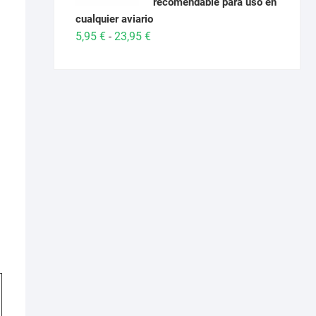
recomendable para uso en
cualquier aviario
Rango
5,95
€
23,95
€
-
de
precios:
desde
5,95 €
hasta
23,95 €
o
Este
os:
e
producto
€
tiene