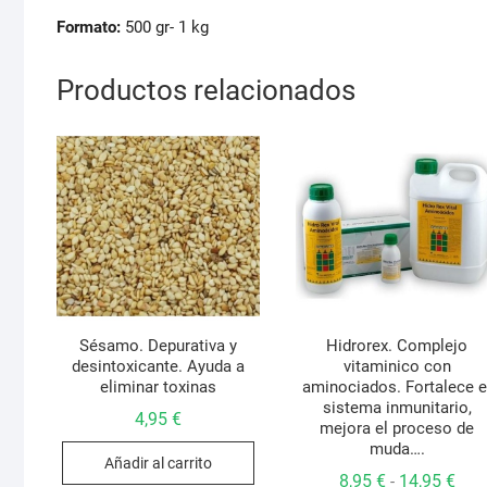
Formato:
500 gr- 1 kg
Productos relacionados
Sésamo. Depurativa y
Hidrorex. Complejo
desintoxicante. Ayuda a
vitaminico con
eliminar toxinas
aminociados. Fortalece e
sistema inmunitario,
4,95
€
mejora el proceso de
muda….
Añadir al carrito
Ran
8,95
€
14,95
€
-