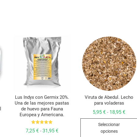
Lus Indyx con Germix 20%.
Viruta de Abedul. Lecho
Una de las mejores pastas
para voladeras
l
de huevo para Fauna
Rang
5,95
€
18,95
€
-
Europea y Americana.
de
preci
Seleccionar
desd
Valorado
5,95 
Rango
7,25
€
31,95
€
-
opciones
con
hasta
de
go
5.00