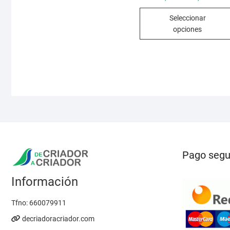
de
prec
Seleccionar
des
8,95
opciones
hast
14,9
Pago segu
Información
Tfno:
660079911
decriadoracriador.com