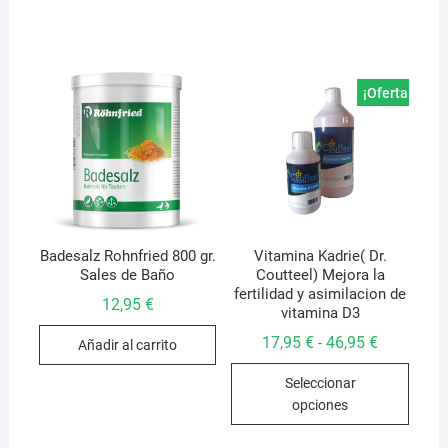
53,95 €
múltiples
varian
variantes.
Las
Las
opcio
opciones
se
¡Oferta!
se
pued
pueden
elegir
elegir
en
en
la
la
págin
página
de
de
Badesalz Rohnfried 800 gr.
Vitamina Kadrie( Dr.
produ
Sales de Baño
Coutteel) Mejora la
producto
fertilidad y asimilacion de
12,95
€
vitamina D3
Rango
17,95
€
46,95
€
-
Añadir al carrito
de
Este
precios:
Seleccionar
desde
produ
17,95 €
opciones
hasta
tiene
46,95 €
múlti