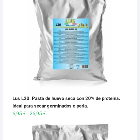
Lus L20. Pasta de huevo seca con 20% de proteina.
Ideal para secar germinados o perla.
Rango
6,95
€
26,95
€
-
de
precios:
desde