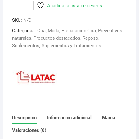
Añadir a la lista de deseos
Latac.
Regenera
SKU:
N/D
el
metabolismo
Categorías:
Cría
,
Muda
,
Preparación Cría
,
Preventivos
cantidad
naturales
,
Productos destacados
,
Reposo
,
Suplementos
,
Suplementos y Tratamientos
Descripción
Información adicional
Marca
Valoraciones (0)