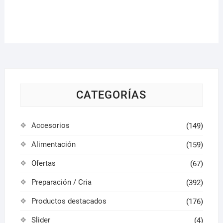
varian
Las
opcio
se
pued
elegir
en
la
CATEGORÍAS
págin
de
Accesorios
(149)
produ
Alimentación
(159)
Ofertas
(67)
Preparación / Cria
(392)
Productos destacados
(176)
Slider
(4)