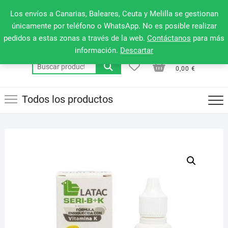
Saltar
660 079 911
Men
Los envíos a Canarias, Baleares, Ceuta y Melilla se gestionan
al
de
únicamente por teléfono o WhatsApp. No es posible realizar
contenido
pedidos a estas zonas a través de la web.
Contáctanos
para más
la
información.
Descartar
barr
0
0
Total
Buscar
supe
0,00 €
por:
Todos los productos