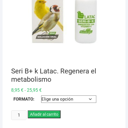
Seri B+ k Latac. Regenera el
metabolismo
Rango
8,95
€
25,95
€
-
de
precios:
FORMATO:
desde
8,95 €
hasta
Seri
Añadir al carrito
25,95 €
B+
k