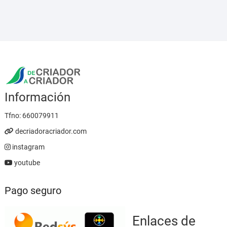
desde
5,95 €
hasta
23,95 €
Información
Tfno:
660079911
decriadoracriador.com
instagram
youtube
Pago seguro
Enlaces de