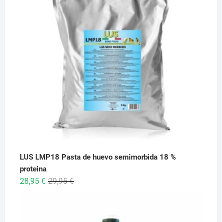
6,95 €
hasta
26,95 €
LUS LMP18 Pasta de huevo semimorbida 18 %
proteina
El
El
28,95
€
29,95
€
precio
precio
original
actual
era:
es: