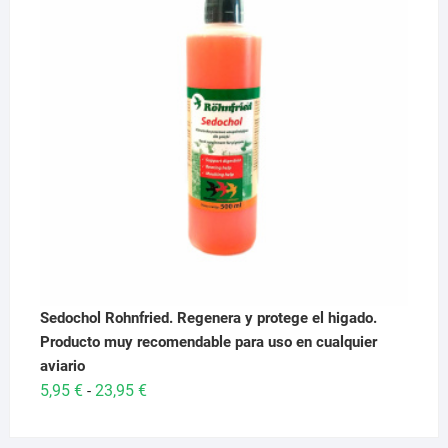
29,95 €.
28,95 €.
Sedochol Rohnfried. Regenera y protege el higado.
Producto muy recomendable para uso en cualquier
aviario
Rango
5,95
€
23,95
€
-
de
precios: