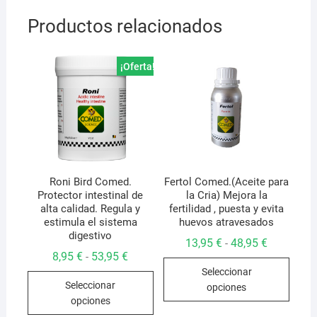
Productos relacionados
¡Oferta!
Roni Bird Comed.
Fertol Comed.(Aceite para
Protector intestinal de
la Cria) Mejora la
alta calidad. Regula y
fertilidad , puesta y evita
estimula el sistema
huevos atravesados
digestivo
Rango
13,95
€
48,95
€
-
de
Rango
8,95
€
53,95
€
-
Este
precios:
de
Seleccionar
desde
Este
precios:
produ
13,95 €
Seleccionar
desde
opciones
producto
hasta
tiene
8,95 €
opciones
48,95 €
hasta
tiene
múlti