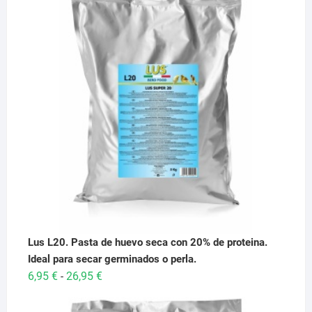
Lus L20. Pasta de huevo seca con 20% de proteina.
Ideal para secar germinados o perla.
Rango
6,95
€
26,95
€
-
de
precios: