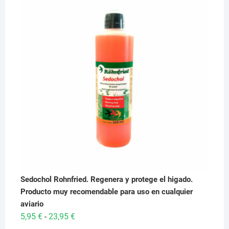
era:
es:
29,95 €.
28,95 €.
Sedochol Rohnfried. Regenera y protege el higado.
Producto muy recomendable para uso en cualquier
aviario
Rango
5,95
€
23,95
€
-
de