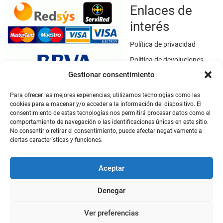
Enlaces de
interés
Política de privacidad
Política de devoluciones
Gestionar consentimiento
Política de cookies
Términos y condiciones
Para ofrecer las mejores experiencias, utilizamos tecnologías como las
cookies para almacenar y/o acceder a la información del dispositivo. El
Aviso legal
consentimiento de estas tecnologías nos permitirá procesar datos como el
Este sitio web utiliza SSL / TLS como medio de seguridad para el
comportamiento de navegación o las identificaciones únicas en este sitio.
No consentir o retirar el consentimiento, puede afectar negativamente a
cifrado de datos.
ciertas características y funciones.
Mi cuenta
Aceptar
Mi cuenta
Denegar
Ver preferencias
De Criador a Criador
| Diseñado por:
Tema Freesia
| © 2026
WordPress