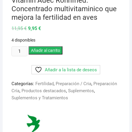
Vitamin Adec Rohnfried.
Concentrado multivitaminico que
mejora la fertilidad en aves
El
El
11,95
€
9,95
€
precio
precio
original
actual
4 disponibles
era:
es:
11,95 €.
9,95 €.
Vitamin
Añadir al carrito
Adec
Rohnfried.
Añadir a la lista de deseos
Concentrado
multivitaminico
Categorías:
Fertilidad
,
Preparación / Cria
,
Preparación
que
Cría
,
Productos destacados
,
Suplementos
,
mejora
Suplementos y Tratamientos
la
fertilidad
en
aves
cantidad