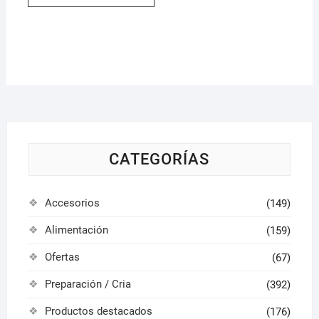
hasta
tiene
14,95 €
múltiples
variantes.
Las
opciones
se
pueden
elegir
en
la
CATEGORÍAS
página
de
Accesorios
(149)
producto
Alimentación
(159)
Ofertas
(67)
Preparación / Cria
(392)
Productos destacados
(176)