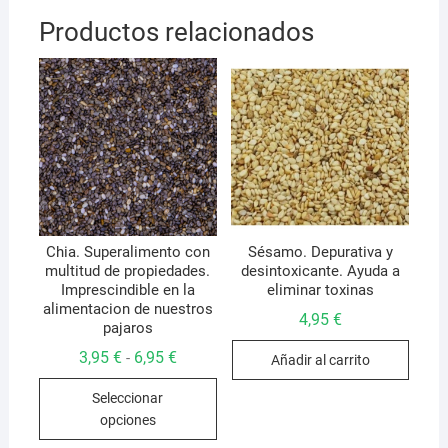
Productos relacionados
Chia. Superalimento con
Sésamo. Depurativa y
multitud de propiedades.
desintoxicante. Ayuda a
Imprescindible en la
eliminar toxinas
alimentacion de nuestros
4,95
€
pajaros
Rango
3,95
€
6,95
€
-
Añadir al carrito
de
Este
precios:
Seleccionar
desde
producto
3,95 €
opciones
hasta
tiene
6,95 €