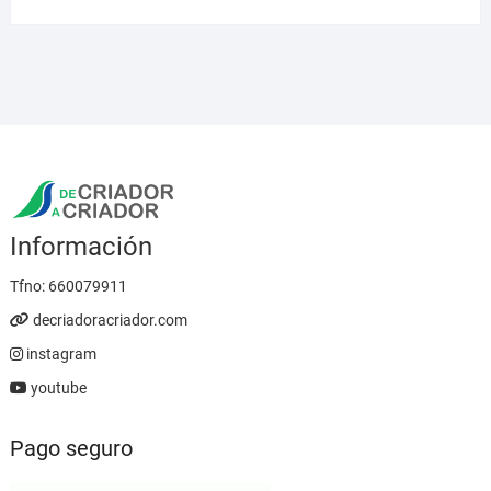
precios:
desde
5,95 €
hasta
23,95 €
Información
Tfno:
660079911
decriadoracriador.com
instagram
youtube
Pago seguro