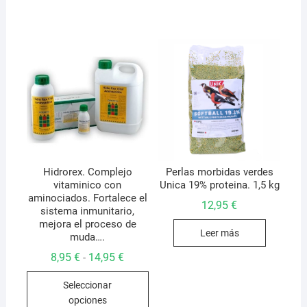
múltiples
variantes.
Las
opciones
se
pueden
elegir
en
la
página
de
Hidrorex. Complejo
Perlas morbidas verdes
vitaminico con
Unica 19% proteina. 1,5 kg
producto
aminociados. Fortalece el
12,95
€
sistema inmunitario,
mejora el proceso de
Leer más
muda….
Rango
8,95
€
14,95
€
-
de
Este
precios:
Seleccionar
desde
producto
8,95 €
opciones