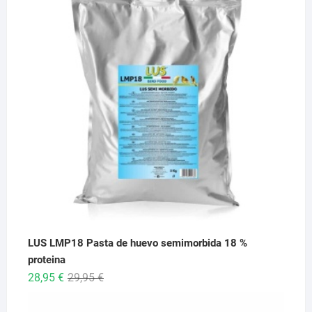
desde
6,95 €
hasta
26,95 €
LUS LMP18 Pasta de huevo semimorbida 18 %
proteina
El
El
28,95
€
29,95
€
precio
precio
original
actual