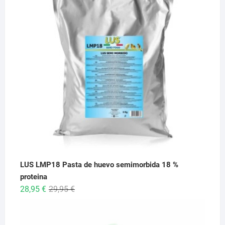
6,95 €
hasta
26,95 €
LUS LMP18 Pasta de huevo semimorbida 18 %
proteina
El
El
28,95
€
29,95
€
precio
precio
original
actual
era:
es: