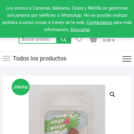
Saltar
660 079 911
Men
Los envíos a Canarias, Baleares, Ceuta y Melilla se gestionan
al
de
únicamente por teléfono o WhatsApp. No es posible realizar
contenido
pedidos a estas zonas a través de la web.
Contáctanos
para más
la
información.
Descartar
barr
0
0
Total
Buscar
supe
0,00 €
por:
Todos los productos
¡Oferta!