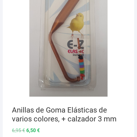
Anillas de Goma Elásticas de
varios colores, + calzador 3 mm
El
El
6,95
€
6,50
€
precio
precio