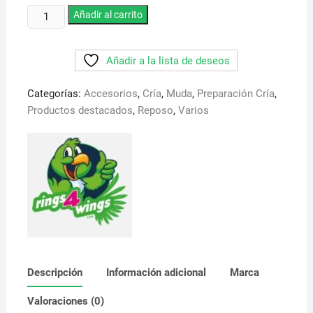
original
actual
Anillas
era:
Añadir al carrito
es:
6,95 €.
6,50 €.
de
Goma
Añadir a la lista de deseos
Elásticas
de
Categorías:
Accesorios
,
Cría
,
Muda
,
Preparación Cría
,
varios
Productos destacados
,
Reposo
,
Varios
colores,
+
calzador
3
mm
cantidad
Descripción
Información adicional
Marca
Valoraciones (0)