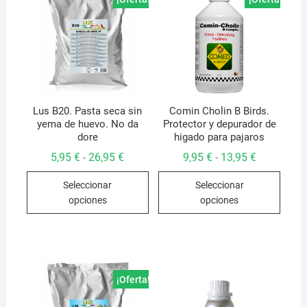
Lus B20. Pasta seca sin
Comin Cholin B Birds.
yema de huevo. No da
Protector y depurador de
dore
higado para pajaros
Rango
Rango
5,95
€
26,95
€
9,95
€
13,95
€
-
-
de
de
Este
Este
precios:
precios:
Seleccionar
Seleccionar
desde
desde
producto
produ
5,95 €
9,95 €
opciones
opciones
hasta
hasta
tiene
tiene
26,95 €
13,95 €
múltiples
múlti
variantes.
varian
Las
Las
opciones
opcio
¡Oferta!
se
se