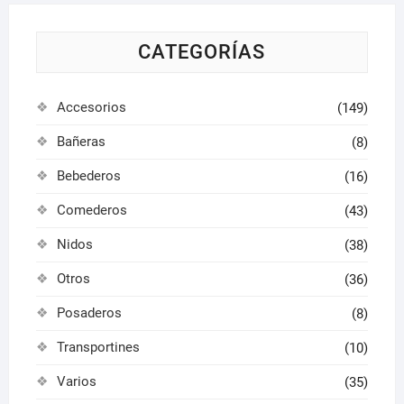
elegir
elegir
en
en
la
la
CATEGORÍAS
página
págin
de
de
Accesorios
(149)
producto
produ
Bañeras
(8)
Bebederos
(16)
Comederos
(43)
Nidos
(38)
Otros
(36)
Posaderos
(8)
Transportines
(10)
Varios
(35)