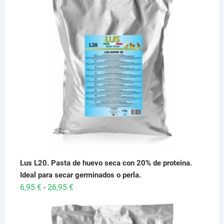
Lus L20. Pasta de huevo seca con 20% de proteina.
Ideal para secar germinados o perla.
Rango
6,95
€
26,95
€
-
de
precios:
desde