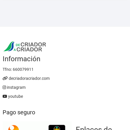
desde
5,95 €
hasta
23,95 €
Información
Tfno:
660079911
decriadoracriador.com
instagram
youtube
Pago seguro
Enlaces de