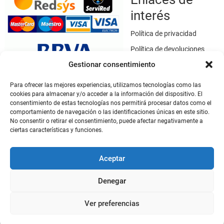
interés
Política de privacidad
Política de devoluciones
Gestionar consentimiento
Política de cookies
Términos y condiciones
Para ofrecer las mejores experiencias, utilizamos tecnologías como las
cookies para almacenar y/o acceder a la información del dispositivo. El
Aviso legal
consentimiento de estas tecnologías nos permitirá procesar datos como el
Este sitio web utiliza SSL / TLS como medio de seguridad para el
comportamiento de navegación o las identificaciones únicas en este sitio.
cifrado de datos.
No consentir o retirar el consentimiento, puede afectar negativamente a
ciertas características y funciones.
Mi cuenta
Aceptar
Mi cuenta
Denegar
Ver preferencias
De Criador a Criador
| Diseñado por:
Tema Freesia
| © 2026
WordPress