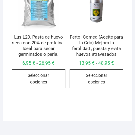
pueden
pued
elegir
elegir
en
en
la
la
página
págin
de
de
Lus L20. Pasta de huevo
Fertol Comed.(Aceite para
seca con 20% de proteina.
la Cria) Mejora la
producto
produ
Ideal para secar
fertilidad , puesta y evita
germinados o perla.
huevos atravesados
Rango
Rango
6,95
€
26,95
€
13,95
€
48,95
€
-
-
de
de
Este
Este
precios:
precios:
Seleccionar
Seleccionar
desde
desde
producto
produ
6,95 €
13,95 €
opciones
opciones
hasta
hasta
tiene
tiene
26,95 €
48,95 €
múltiples
múlti
variantes.
varian
Las
Las
opciones
opcio
se
se
pueden
pued