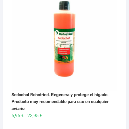
29,95 €.
28,95 €.
Sedochol Rohnfried. Regenera y protege el higado.
Producto muy recomendable para uso en cualquier
aviario
Rango
5,95
€
23,95
€
-
de
precios: