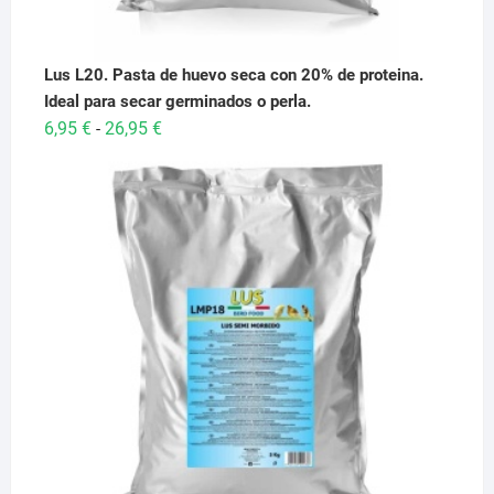
Lus L20. Pasta de huevo seca con 20% de proteina.
Ideal para secar germinados o perla.
Rango
6,95
€
26,95
€
-
de
precios:
desde
6,95 €
hasta
26,95 €