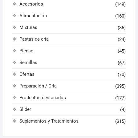
Accesorios
(149)
producto
produ
Alimentación
(160)
Mixturas
(36)
Pastas de cria
(24)
Pienso
(45)
Semillas
(67)
Ofertas
(70)
Preparación / Cria
(395)
Productos destacados
(177)
Slider
(4)
Suplementos y Tratamientos
(315)