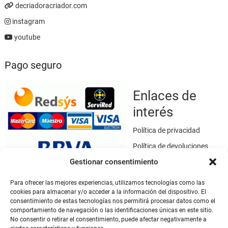
decriadoracriador.com
instagram
youtube
Pago seguro
Enlaces de
interés
Política de privacidad
Política de devoluciones
Gestionar consentimiento
Política de cookies
Términos y condiciones
Para ofrecer las mejores experiencias, utilizamos tecnologías como las
cookies para almacenar y/o acceder a la información del dispositivo. El
Aviso legal
consentimiento de estas tecnologías nos permitirá procesar datos como el
Este sitio web utiliza SSL / TLS como medio de seguridad para el
comportamiento de navegación o las identificaciones únicas en este sitio.
No consentir o retirar el consentimiento, puede afectar negativamente a
cifrado de datos.