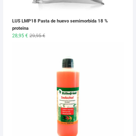
LUS LMP18 Pasta de huevo semimorbida 18 %
proteina
El
El
28,95
€
29,95
€
precio
precio
original
actual
era:
es:
29,95 €.
28,95 €.