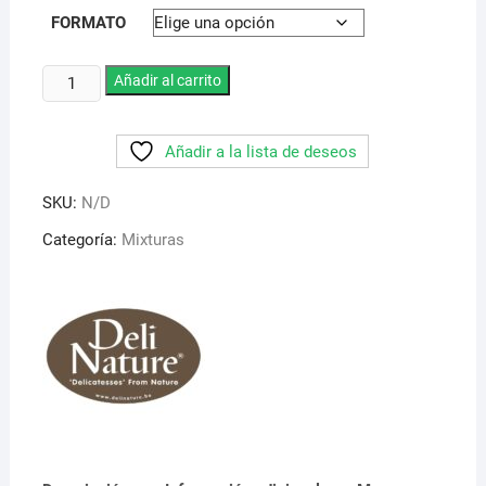
de
precios:
FORMATO
desde
4,95 €
hasta
Deli
Añadir al carrito
55,95 €
Nature
nº
Añadir a la lista de deseos
97
.
SKU:
N/D
Carduelis
parva
Categoría:
Mixturas
y
major
.
Recomendada
para
uso
en
invierno
o