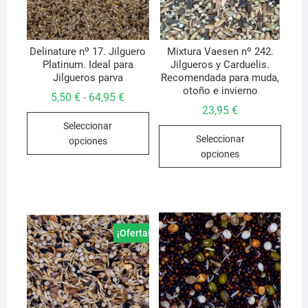
Delinature nº 17. Jilguero
Mixtura Vaesen nº 242.
Platinum. Ideal para
Jilgueros y Carduelis.
Jilgueros parva
Recomendada para muda,
otoño e invierno
Rango
5,50
€
64,95
€
-
de
23,95
€
Este
precios:
Seleccionar
desde
Este
producto
5,50 €
Seleccionar
opciones
produ
hasta
tiene
opciones
64,95 €
tiene
múltiples
múlti
variantes.
varian
Las
Las
opciones
opcio
se
¡Oferta!
se
pueden
pued
elegir
elegir
en
en
la