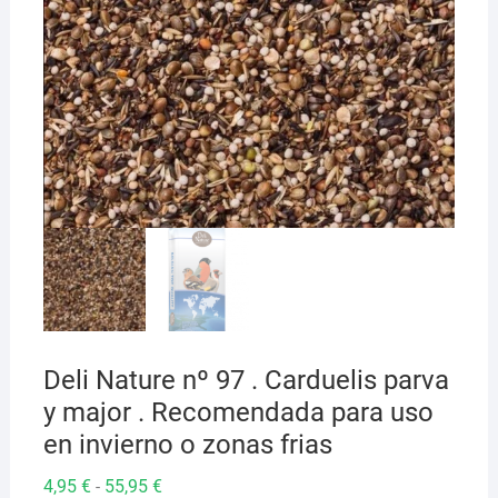
Deli Nature nº 97 . Carduelis parva
y major . Recomendada para uso
en invierno o zonas frias
Rango
4,95
€
55,95
€
-