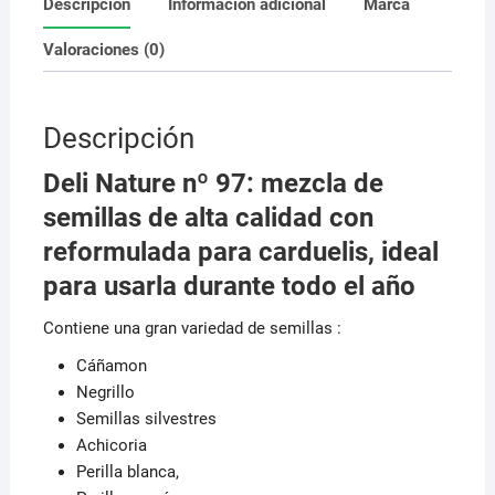
Descripción
Información adicional
Marca
zonas
frias
Valoraciones (0)
cantidad
Descripción
Deli Nature nº 97: mezcla de
semillas de alta calidad con
reformulada para carduelis, ideal
para usarla durante todo el año
Contiene una gran variedad de semillas :
Cáñamon
Negrillo
Semillas silvestres
Achicoria
Perilla blanca,