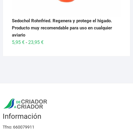
Sedochol Rohnfried. Regenera y protege el higado.
Producto muy recomendable para uso en cualquier
aviario
Rango
5,95
€
23,95
€
-
de
precios:
desde
5,95 €
hasta
23,95 €
Información
Tfno:
660079911