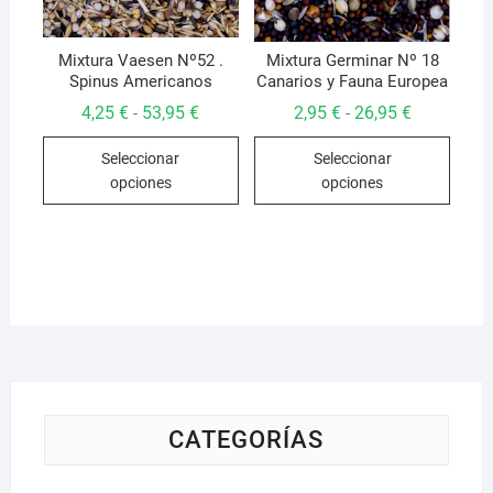
la
página
págin
de
de
Mixtura Vaesen Nº52 .
Mixtura Germinar Nº 18
producto
Spinus Americanos
Canarios y Fauna Europea
produ
Rango
Rango
4,25
€
53,95
€
2,95
€
26,95
€
-
-
de
de
Este
Este
precios:
precios:
Seleccionar
Seleccionar
desde
desde
producto
produ
4,25 €
2,95 €
opciones
opciones
hasta
hasta
tiene
tiene
53,95 €
26,95 €
múltiples
múlti
variantes.
varian
Las
Las
opciones
opcio
se
se
pueden
pued
elegir
elegir
en
en
la
la
CATEGORÍAS
página
págin
de
de