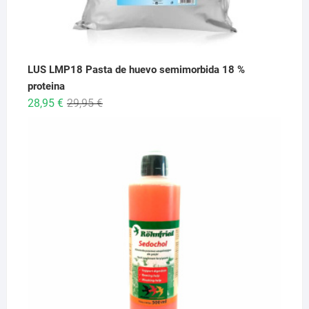
LUS LMP18 Pasta de huevo semimorbida 18 %
proteina
El
El
28,95
€
29,95
€
precio
precio
original
actual
era:
es:
29,95 €.
28,95 €.