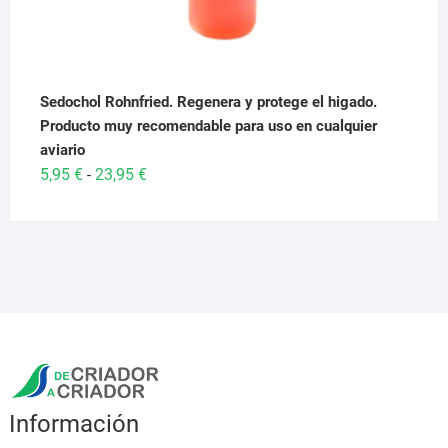
Sedochol Rohnfried. Regenera y protege el higado.
Producto muy recomendable para uso en cualquier
aviario
Rango
5,95
€
23,95
€
-
de
precios:
desde
5,95 €
hasta
23,95 €
Información