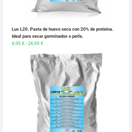
Lus L20. Pasta de huevo seca con 20% de proteina.
Ideal para secar germinados o perla.
Rango
6,95
€
26,95
€
-
de
precios:
desde
6,95 €
hasta
26,95 €