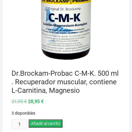
Dr.Brockam-Probac C-M-K. 500 ml
. Recuperador muscular, contiene
L-Carnitina, Magnesio
El
El
31,95
€
28,95
€
precio
precio
original
actual
3 disponibles
era:
es:
31,95 €.
28,95 €.
Dr.Brockam-
Añadir al carrito
Probac