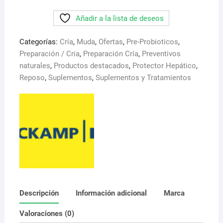
C-
Añadir a la lista de deseos
M-
K.
Categorías:
Cría
,
Muda
,
Ofertas
,
Pre-Probioticos
,
500
Preparación / Cria
,
Preparación Cría
,
Preventivos
ml
naturales
,
Productos destacados
,
Protector Hepático
,
.
Reposo
,
Suplementos
,
Suplementos y Tratamientos
Recuperador
muscular,
contiene
L-
Carnitina,
Magnesio
cantidad
Descripción
Información adicional
Marca
Valoraciones (0)