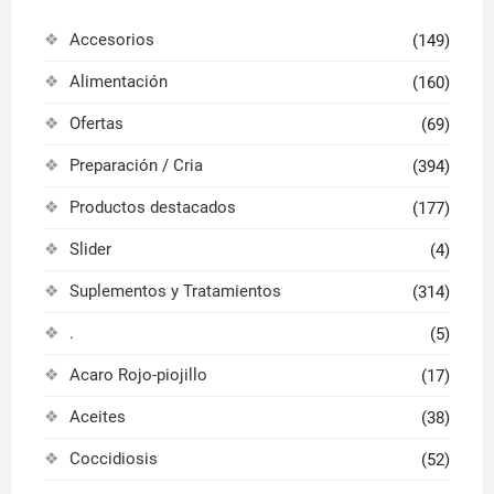
de
Accesorios
(149)
produ
Alimentación
(160)
Ofertas
(69)
Preparación / Cria
(394)
Productos destacados
(177)
Slider
(4)
Suplementos y Tratamientos
(314)
.
(5)
Acaro Rojo-piojillo
(17)
Aceites
(38)
Coccidiosis
(52)