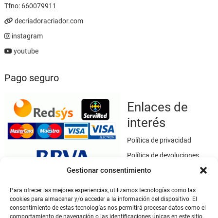
Tfno:
660079911
decriadoracriador.com
instagram
youtube
Pago seguro
Enlaces de
interés
Política de privacidad
Política de devoluciones
Gestionar consentimiento
Política de cookies
Términos y condiciones
Para ofrecer las mejores experiencias, utilizamos tecnologías como las
cookies para almacenar y/o acceder a la información del dispositivo. El
Aviso legal
consentimiento de estas tecnologías nos permitirá procesar datos como el
Este sitio web utiliza SSL / TLS como medio de seguridad para el
comportamiento de navegación o las identificaciones únicas en este sitio.