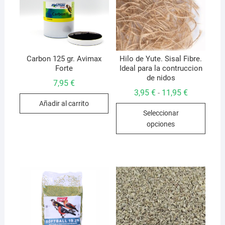
Carbon 125 gr. Avimax
Hilo de Yute. Sisal Fibre.
Forte
Ideal para la contruccion
de nidos
7,95
€
Rango
3,95
€
11,95
€
-
de
Añadir al carrito
Este
precios:
Seleccionar
desde
produ
3,95 €
opciones
hasta
tiene
11,95 €
múlti
varian
Las
opcio
se
pued
elegir