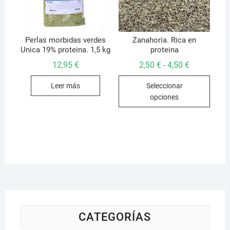
en
la
págin
de
Perlas morbidas verdes
Zanahoria. Rica en
Unica 19% proteina. 1,5 kg
proteina
produ
Rango
12,95
€
2,50
€
4,50
€
-
de
Este
precios:
Leer más
Seleccionar
desde
produ
2,50 €
opciones
hasta
tiene
4,50 €
múlti
varian
Las
opcio
se
pued
elegir
en
la
CATEGORÍAS
págin