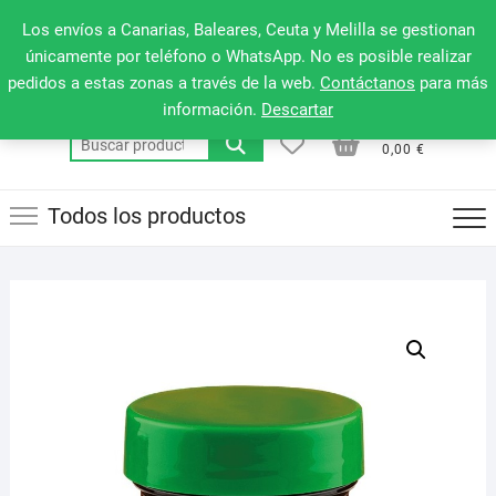
Saltar
660 079 911
Men
Los envíos a Canarias, Baleares, Ceuta y Melilla se gestionan
al
de
únicamente por teléfono o WhatsApp. No es posible realizar
contenido
pedidos a estas zonas a través de la web.
Contáctanos
para más
la
información.
Descartar
barr
0
0
Total
Buscar
supe
0,00 €
por:
Todos los productos