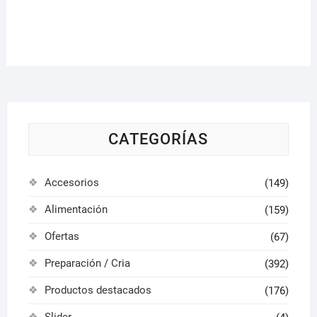
variantes.
Las
opciones
se
pueden
elegir
en
la
CATEGORÍAS
página
de
Accesorios
(149)
producto
Alimentación
(159)
Ofertas
(67)
Preparación / Cria
(392)
Productos destacados
(176)
Slider