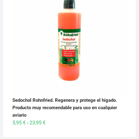
29,95 €.
28,95 €.
Sedochol Rohnfried. Regenera y protege el higado.
Producto muy recomendable para uso en cualquier
aviario
Rango
5,95
€
23,95
€
-
de
precios: