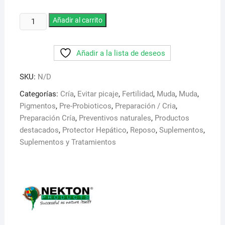
6,95 €
hasta
Nekton
Añadir al carrito
13,95 €
Algae
Duo.
Añadir a la lista de deseos
Combinacion
de
SKU:
N/D
algas
cantidad
Categorías:
Cría
,
Evitar picaje
,
Fertilidad
,
Muda
,
Muda
,
Pigmentos
,
Pre-Probioticos
,
Preparación / Cria
,
Preparación Cría
,
Preventivos naturales
,
Productos
destacados
,
Protector Hepático
,
Reposo
,
Suplementos
,
Suplementos y Tratamientos