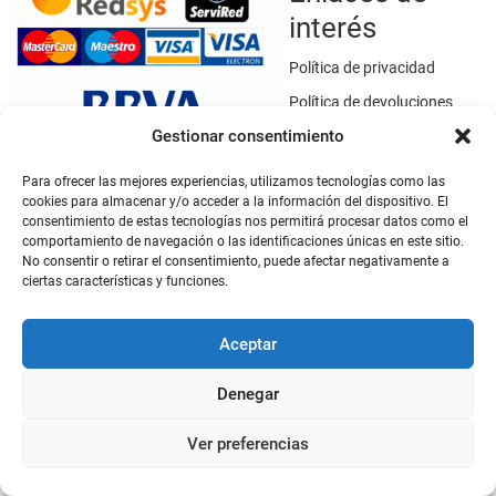
interés
Política de privacidad
Política de devoluciones
Gestionar consentimiento
Política de cookies
Términos y condiciones
Para ofrecer las mejores experiencias, utilizamos tecnologías como las
cookies para almacenar y/o acceder a la información del dispositivo. El
Aviso legal
consentimiento de estas tecnologías nos permitirá procesar datos como el
Este sitio web utiliza SSL / TLS como medio de seguridad para el
comportamiento de navegación o las identificaciones únicas en este sitio.
cifrado de datos.
No consentir o retirar el consentimiento, puede afectar negativamente a
ciertas características y funciones.
Mi cuenta
Aceptar
Mi cuenta
Denegar
Ver preferencias
De Criador a Criador
| Diseñado por:
Tema Freesia
| © 2026
WordPress