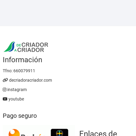
desde
5,95 €
hasta
23,95 €
Información
Tfno:
660079911
decriadoracriador.com
instagram
youtube
Pago seguro
Enlaces de