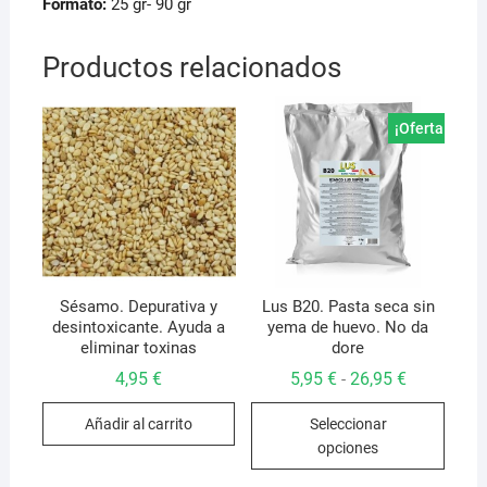
Formato:
25 gr- 90 gr
Productos relacionados
¡Oferta!
Sésamo. Depurativa y
Lus B20. Pasta seca sin
desintoxicante. Ayuda a
yema de huevo. No da
eliminar toxinas
dore
Rango
4,95
€
5,95
€
26,95
€
-
de
Este
precios:
Añadir al carrito
Seleccionar
desde
produ
5,95 €
opciones
hasta
tiene
26,95 €
múlti