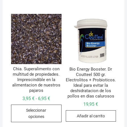
varian
Las
opcio
se
pued
elegir
en
la
págin
de
Chia. Superalimento con
Bio Energy Booster. Dr
multitud de propiedades.
Coutteel 500 gr.
produ
Imprescindible en la
Electrolitos + Probioticos.
alimentacion de nuestros
Ideal para evitar la
pajaros
deshidratacion de los
pollos en dias calurosos
Rango
3,95
€
6,95
€
-
de
19,95
€
Este
precios:
Seleccionar
desde
producto
3,95 €
Añadir al carrito
opciones
hasta
tiene
6,95 €
múltiples