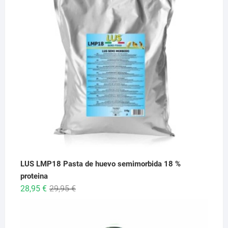
6,95 €
hasta
26,95 €
LUS LMP18 Pasta de huevo semimorbida 18 %
proteina
El
El
28,95
€
29,95
€
precio
precio
original
actual
era:
es: