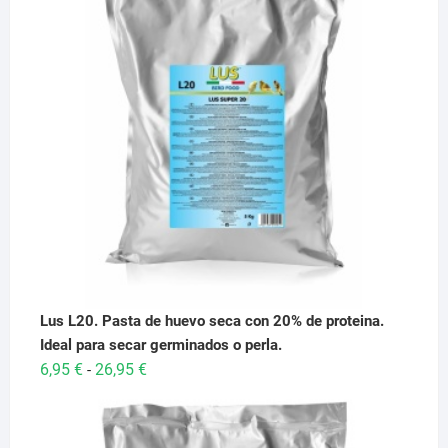
Lus L20. Pasta de huevo seca con 20% de proteina.
Ideal para secar germinados o perla.
Rango
6,95
€
26,95
€
-
de
precios:
desde