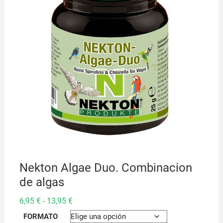
Nekton Algae Duo. Combinacion
de algas
Rango
6,95
€
13,95
€
-
de
precios:
FORMATO
desde