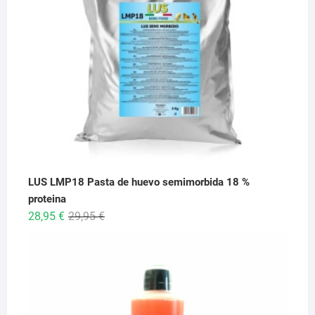
26,95 €
LUS LMP18 Pasta de huevo semimorbida 18 %
proteina
El
El
28,95
€
29,95
€
precio
precio
original
actual
era:
es:
29,95 €.
28,95 €.