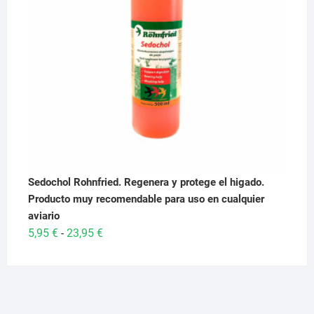
Sedochol Rohnfried. Regenera y protege el higado.
Producto muy recomendable para uso en cualquier
aviario
Rango
5,95
€
23,95
€
-
de
precios:
desde
5,95 €