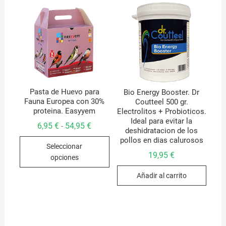
opcio
se
pued
elegir
en
la
págin
de
Pasta de Huevo para
Bio Energy Booster. Dr
Fauna Europea con 30%
Coutteel 500 gr.
produ
proteina. Easyyem
Electrolitos + Probioticos.
Ideal para evitar la
Rango
6,95
€
54,95
€
-
deshidratacion de los
de
Este
precios:
pollos en dias calurosos
Seleccionar
desde
producto
19,95
€
6,95 €
opciones
hasta
tiene
54,95 €
múltiples
Añadir al carrito
variantes.
Las
opciones
se