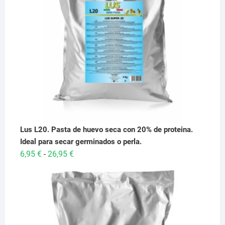
Lus L20. Pasta de huevo seca con 20% de proteina.
Ideal para secar germinados o perla.
Rango
6,95
€
26,95
€
-
de
precios:
desde
6,95 €
hasta