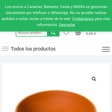
Saltar
660 079 911
Men
Los envíos a Canarias, Baleares, Ceuta y Melilla se gestionan
al
de
únicamente por teléfono o WhatsApp. No es posible realizar
contenido
pedidos a estas zonas a través de la web.
Contáctanos
para más
la
información.
Descartar
barr
0
0
Total
Buscar
supe
0,00 €
por:
Todos los productos