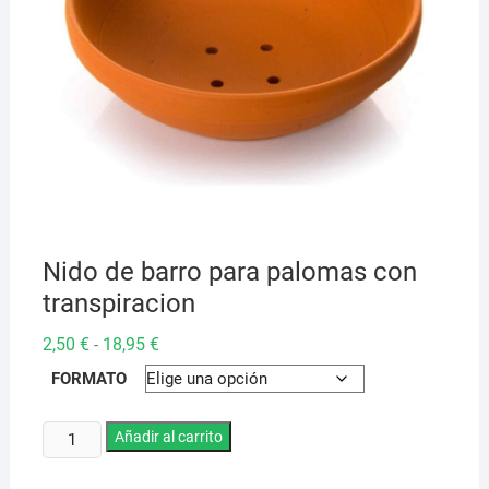
Nido de barro para palomas con
transpiracion
Rango
2,50
€
18,95
€
-
de
precios:
FORMATO
desde
2,50 €
hasta
Nido
Añadir al carrito
18,95 €
de
barro