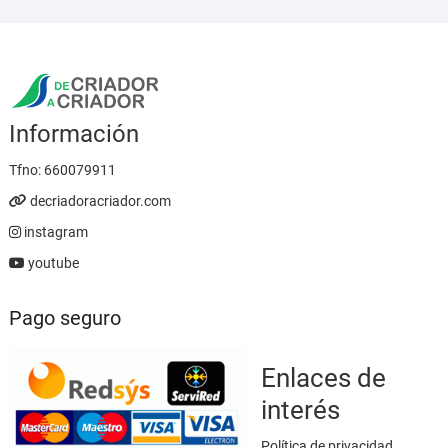
hasta
23,95 €
Información
Tfno:
660079911
decriadoracriador.com
instagram
youtube
Pago seguro
Enlaces de
interés
Política de privacidad