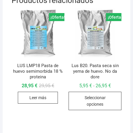
Productos relacionados
¡Oferta!
¡Oferta!
LUS LMP18 Pasta de
Lus B20. Pasta seca sin
huevo semimorbida 18 %
yema de huevo. No da
proteina
dore
El
El
Rango
28,95
€
29,95
€
5,95
€
26,95
€
-
precio
precio
de
Este
original
actual
precios:
Leer más
Seleccionar
era:
es:
desde
produ
29,95 €.
28,95 €.
5,95 €
opciones
hasta
tiene
26,95 €
múlti
varian
Las