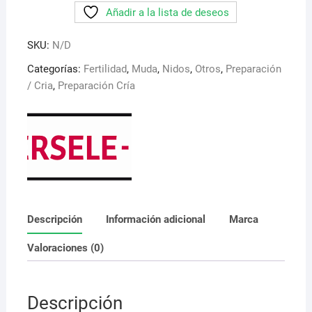
Añadir a la lista de deseos
para
palomas
SKU:
N/D
con
transpiracion
Categorías:
Fertilidad
,
Muda
,
Nidos
,
Otros
,
Preparación
cantidad
/ Cria
,
Preparación Cría
Descripción
Información adicional
Marca
Valoraciones (0)
Descripción