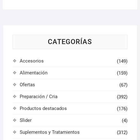
pueden
elegir
en
la
página
CATEGORÍAS
de
producto
Accesorios
(149)
Alimentación
(159)
Ofertas
(67)
Preparación / Cria
(392)
Productos destacados
(176)
Slider
(4)
Suplementos y Tratamientos
(312)