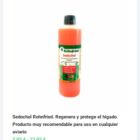
original
actual
era:
es:
29,95 €.
28,95 €.
Sedochol Rohnfried. Regenera y protege el higado.
Producto muy recomendable para uso en cualquier
aviario
Rango
5,95
€
23,95
€
-