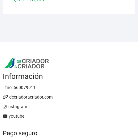
de
precios:
desde
5,95 €
hasta
23,95 €
Información
Tfno:
660079911
decriadoracriador.com
instagram
youtube
Pago seguro