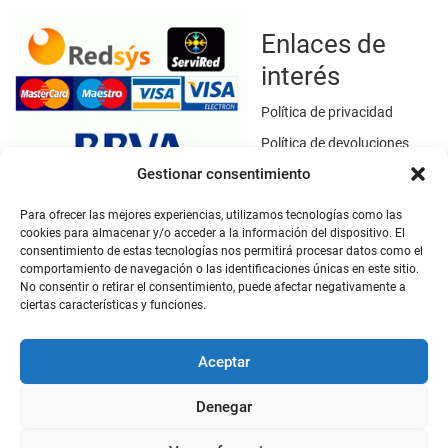
Enlaces de
interés
Política de privacidad
Política de devoluciones
Gestionar consentimiento
Política de cookies
Términos y condiciones
Para ofrecer las mejores experiencias, utilizamos tecnologías como las
cookies para almacenar y/o acceder a la información del dispositivo. El
Aviso legal
consentimiento de estas tecnologías nos permitirá procesar datos como el
Este sitio web utiliza SSL / TLS como medio de seguridad para el
comportamiento de navegación o las identificaciones únicas en este sitio.
No consentir o retirar el consentimiento, puede afectar negativamente a
cifrado de datos.
ciertas características y funciones.
Mi cuenta
Aceptar
Mi cuenta
Denegar