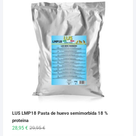
precios:
desde
6,95 €
hasta
26,95 €
LUS LMP18 Pasta de huevo semimorbida 18 %
proteina
El
El
28,95
€
29,95
€
precio
precio