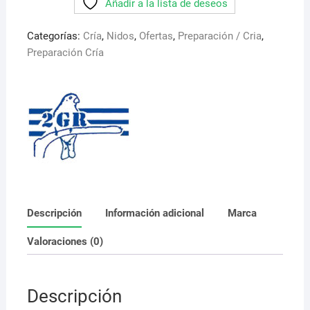
Añadir a la lista de deseos
Art
181
Categorías:
Cría
,
Nidos
,
Ofertas
,
Preparación / Cria
,
2GR.
Preparación Cría
Recomendado
para
Fauna
Europea
cantidad
Descripción
Información adicional
Marca
Valoraciones (0)
Descripción