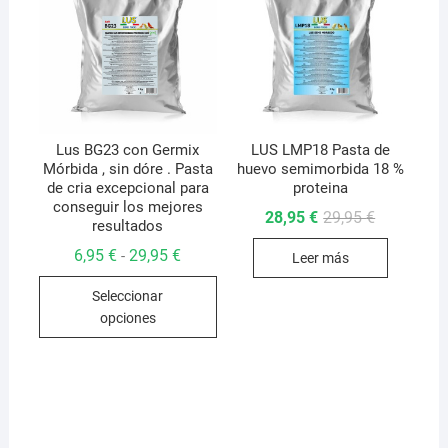
se
en
pueden
la
elegir
págin
en
de
la
produ
página
de
Lus BG23 con Germix
LUS LMP18 Pasta de
Mórbida , sin dóre . Pasta
huevo semimorbida 18 %
producto
de cria excepcional para
proteina
conseguir los mejores
El
El
28,95
€
29,95
€
resultados
precio
precio
original
actual
Rango
6,95
€
29,95
€
-
Leer más
era:
es:
de
29,95 €.
28,95 €.
Este
precios:
Seleccionar
desde
producto
6,95 €
opciones
hasta
tiene
29,95 €
múltiples
variantes.
Las
opciones