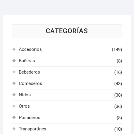
se
pueden
elegir
en
la
CATEGORÍAS
página
de
Accesorios
(149)
producto
Bañeras
(8)
Bebederos
(16)
Comederos
(43)
Nidos
(38)
Otros
(36)
Posaderos
(8)
Transportines
(10)