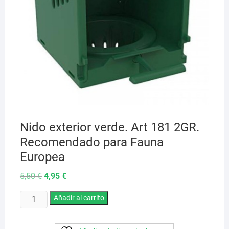
Nido exterior verde. Art 181 2GR.
Recomendado para Fauna
Europea
El
El
5,50
€
4,95
€
precio
precio
original
actual
Nido
era:
Añadir al carrito
es:
5,50 €.
4,95 €.
exterior
verde.