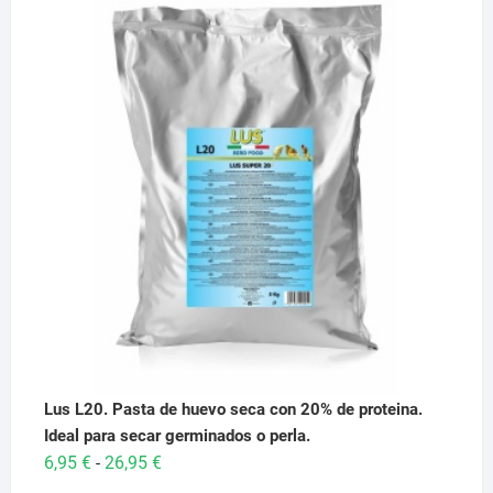
Lus L20. Pasta de huevo seca con 20% de proteina.
Ideal para secar germinados o perla.
Rango
6,95
€
26,95
€
-
de