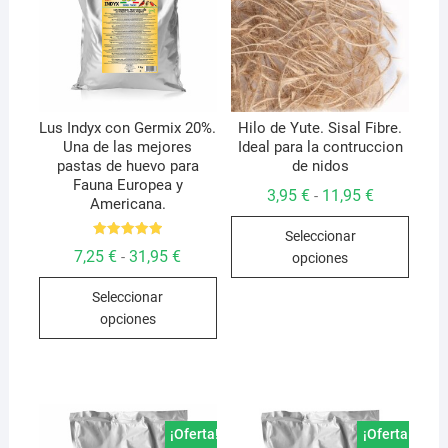
Lus Indyx con Germix 20%.
Hilo de Yute. Sisal Fibre.
Una de las mejores
Ideal para la contruccion
pastas de huevo para
de nidos
Fauna Europea y
Rango
3,95
€
11,95
€
-
Americana.
de
Este
precios:
Seleccionar
desde
produ
Valorado
3,95 €
Rango
7,25
€
31,95
€
-
opciones
con
hasta
de
tiene
5.00
Este
11,95 €
precios:
de 5
múlti
Seleccionar
desde
producto
7,25 €
varian
opciones
hasta
tiene
Las
31,95 €
múltiples
opcio
variantes.
se
Las
pued
opciones
¡Oferta!
¡Oferta!
elegir