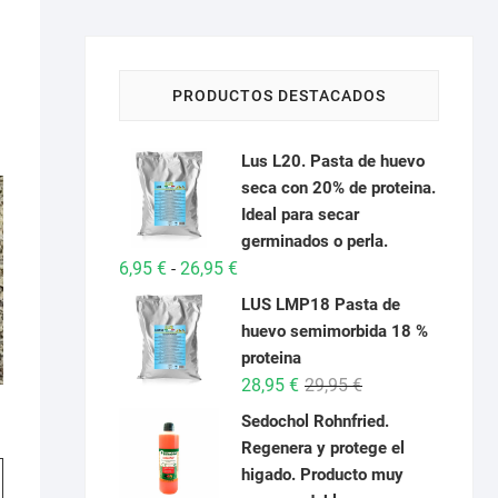
PRODUCTOS DESTACADOS
Lus L20. Pasta de huevo
seca con 20% de proteina.
Ideal para secar
germinados o perla.
Rango
6,95
€
26,95
€
-
de
LUS LMP18 Pasta de
precios:
huevo semimorbida 18 %
desde
proteina
6,95 €
El
El
28,95
€
29,95
€
hasta
a
precio
precio
Sedochol Rohnfried.
26,95 €
original
actual
Regenera y protege el
era:
es:
Este
s:
higado. Producto muy
29,95 €.
28,95 €.
producto