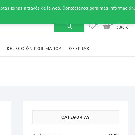
Mi cuenta
Contacto
Lista de deseos
estas zonas a través de la web.
Contáctanos
para más información.
0
0
Buscar
Total
0,00 €
por:
SELECCIÓN POR MARCA
OFERTAS
CATEGORÍAS