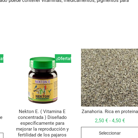
arado puede contener vitaminas, medicamentos, pigmentos para
ta!
¡Oferta!
Nekton E. ( Vitamina E
Zanahoria. Rica en protein
re
concentrada ) Diseñado
Rango
2,50
€
4,50
€
-
específicamente para
de
go
mejorar la reproducción y
precio
Seleccionar
desde
Este
fertilidad de los pajaros
ios: