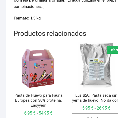
Consejo De Criador a Criador:
El agua utilizada en el prep
combinaciones…,
Formato:
1,5 kg
Productos relacionados
¡Ofer
Pasta de Huevo para Fauna
Lus B20. Pasta seca sin
Europea con 30% proteina.
yema de huevo. No da do
Easyyem
Ran
5,95
€
26,95
€
-
de
Rango
6,95
€
54,95
€
-
prec
de