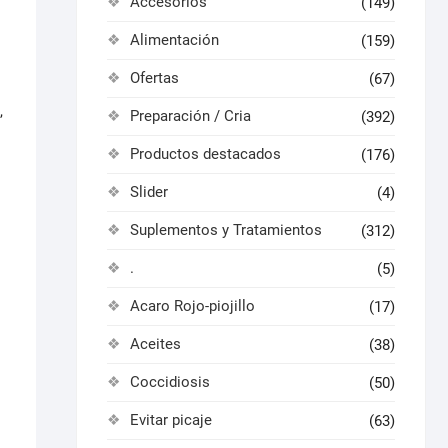
Accesorios
(149)
Alimentación
(159)
Ofertas
(67)
,
Preparación / Cria
(392)
Productos destacados
(176)
Slider
(4)
Suplementos y Tratamientos
(312)
.
(5)
Acaro Rojo-piojillo
(17)
Aceites
(38)
Coccidiosis
(50)
Evitar picaje
(63)