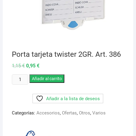
Porta tarjeta twister 2GR. Art. 386
El
El
1,15
€
0,95
€
precio
precio
original
actual
Porta
era:
Añadir al carrito
es:
1,15 €.
0,95 €.
tarjeta
twister
Añadir a la lista de deseos
2GR.
Art.
Categorías:
Accesorios
,
Ofertas
,
Otros
,
Varios
386
cantidad