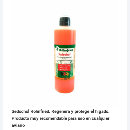
precio
precio
original
actual
era:
es:
29,95 €.
28,95 €.
Sedochol Rohnfried. Regenera y protege el higado.
Producto muy recomendable para uso en cualquier
aviario