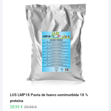
de
precios:
desde
6,95 €
hasta
26,95 €
LUS LMP18 Pasta de huevo semimorbida 18 %
proteina
El
El
28,95
€
29,95
€