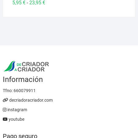
Rango
5,95
€
23,95
€
-
de
precios:
desde
5,95 €
hasta
23,95 €
Información
Tfno:
660079911
decriadoracriador.com
instagram
youtube
Pago seguro