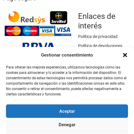
Enlaces de
interés
Política de privacidad
Política de devoluciones
Gestionar consentimiento
Política de cookies
Términos y condiciones
Para ofrecer las mejores experiencias, utilizamos tecnologías como las
cookies para almacenar y/o acceder a la información del dispositivo. El
Aviso legal
consentimiento de estas tecnologías nos permitirá procesar datos como el
Este sitio web utiliza SSL / TLS como medio de seguridad para el
comportamiento de navegación o las identificaciones únicas en este sitio.
cifrado de datos.
No consentir o retirar el consentimiento, puede afectar negativamente a
ciertas características y funciones.
Mi cuenta
Aceptar
Mi cuenta
Denegar