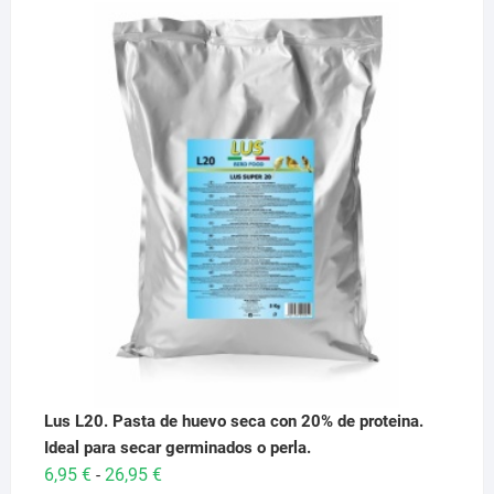
Lus L20. Pasta de huevo seca con 20% de proteina.
Ideal para secar germinados o perla.
Rango
6,95
€
26,95
€
-