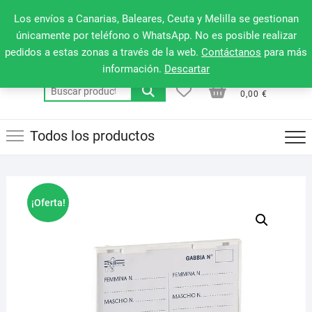
Saltar
660 079 911
Men
Los envíos a Canarias, Baleares, Ceuta y Melilla se gestionan
al
de
únicamente por teléfono o WhatsApp. No es posible realizar
contenido
pedidos a estas zonas a través de la web.
Contáctanos
para más
la
información.
Descartar
barr
0
0
Total
Buscar
supe
0,00 €
por:
Todos los productos
¡Oferta!