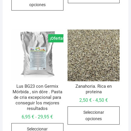
producto
5,95 €
opciones
hasta
tiene
19,95 €
múltiples
variantes.
Las
opciones
¡Oferta!
se
pueden
elegir
en
la
página
de
Lus BG23 con Germix
Zanahoria. Rica en
Mórbida , sin dóre . Pasta
proteina
producto
de cria excepcional para
Rango
2,50
€
4,50
€
-
conseguir los mejores
de
Este
resultados
precios:
Seleccionar
desde
produ
Rango
6,95
€
29,95
€
-
2,50 €
opciones
de
hasta
tiene
Este
precios:
4,50 €
Seleccionar
múlti
desde