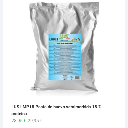
precios:
desde
6,95 €
hasta
26,95 €
LUS LMP18 Pasta de huevo semimorbida 18 %
proteina
El
El
28,95
€
29,95
€
precio
precio