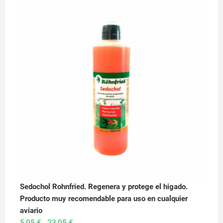
original
actual
era:
es:
29,95 €.
28,95 €.
Sedochol Rohnfried. Regenera y protege el higado.
Producto muy recomendable para uso en cualquier
aviario
Rango
5,95
€
23,95
€
-