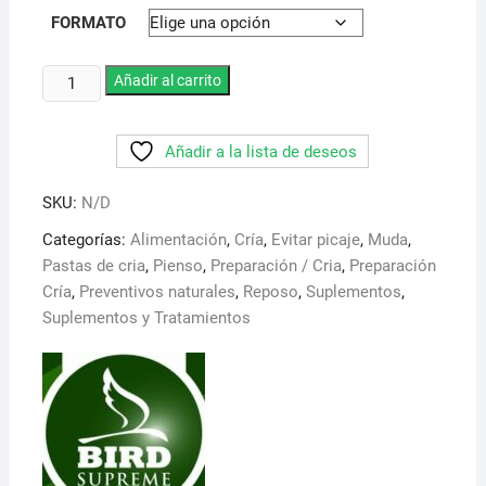
de
precios:
FORMATO
desde
6,95 €
hasta
Tutti
Añadir al carrito
25,95 €
Frutti.
Bird
Añadir a la lista de deseos
supreme.
Mezcla
SKU:
N/D
de
pasta
Categorías:
Alimentación
,
Cría
,
Evitar picaje
,
Muda
,
de
Pastas de cria
,
Pienso
,
Preparación / Cria
,
Preparación
huevo,
Cría
,
Preventivos naturales
,
Reposo
,
Suplementos
,
semillas
Suplementos y Tratamientos
y
fruta
para
todo
tipo
de