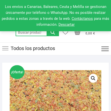
Saltar
660 079 911
Men
Los envíos a Canarias, Baleares, Ceuta y Melilla se gestionan
al
de
únicamente por teléfono o WhatsApp. No es posible realizar
contenido
pedidos a estas zonas a través de la web.
Contáctanos
para más
la
información.
Descartar
barr
0
0
Total
Buscar
supe
0,00 €
por:
Todos los productos
¡Oferta!