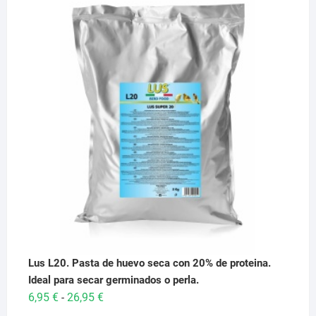
Lus L20. Pasta de huevo seca con 20% de proteina.
Ideal para secar germinados o perla.
Rango
6,95
€
26,95
€
-
de