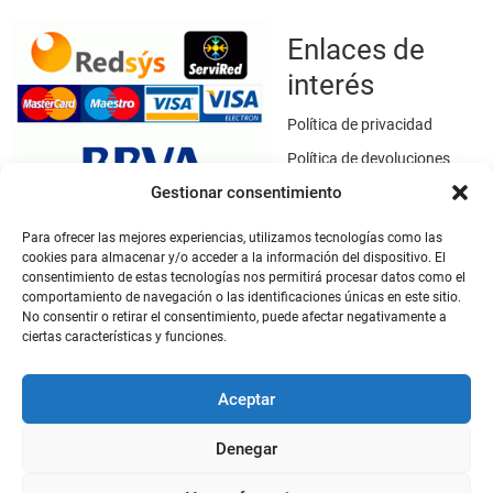
Enlaces de
interés
Política de privacidad
Política de devoluciones
Gestionar consentimiento
Política de cookies
Términos y condiciones
Para ofrecer las mejores experiencias, utilizamos tecnologías como las
cookies para almacenar y/o acceder a la información del dispositivo. El
Aviso legal
consentimiento de estas tecnologías nos permitirá procesar datos como el
Este sitio web utiliza SSL / TLS como medio de seguridad para el
comportamiento de navegación o las identificaciones únicas en este sitio.
cifrado de datos.
No consentir o retirar el consentimiento, puede afectar negativamente a
ciertas características y funciones.
Mi cuenta
Aceptar
Mi cuenta
Denegar