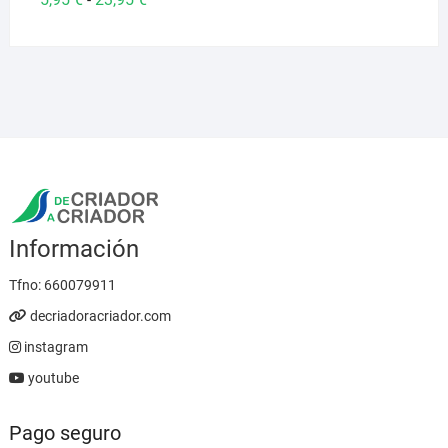
de
precios:
desde
5,95 €
hasta
23,95 €
Información
Tfno:
660079911
decriadoracriador.com
instagram
youtube
Pago seguro